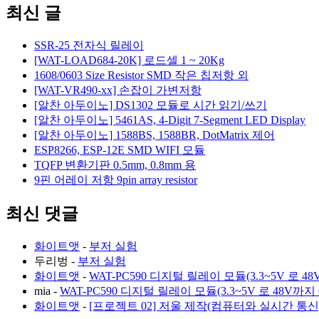
최신 글
SSR-25 전자식 릴레이
[WAT-LOAD684-20K] 로드셀 1 ~ 20Kg
1608/0603 Size Resistor SMD 작은 칩저항 외
[WAT-VR490-xx] 손잡이 가변저항
[알찬 아두이노] DS1302 모듈로 시간 읽기/쓰기
[알찬 아두이노] 5461AS, 4-Digit 7-Segment LED Display
[알찬 아두이노] 1588BS, 1588BR, DotMatrix 제어
ESP8266, ESP-12E SMD WIFI 모듈
TQFP 변환기판 0.5mm, 0.8mm 용
9핀 어레이 저항 9pin array resistor
최신 댓글
화이트앳
-
부저 실험
두리벙
-
부저 실험
화이트앳
-
WAT-PC590 디지털 릴레이 모듈(3.3~5V 로 48
mia
-
WAT-PC590 디지털 릴레이 모듈(3.3~5V 로 48V까지 
화이트앳
-
[프로젝트 02] 저울 제작(컴퓨터와 실시간 통신