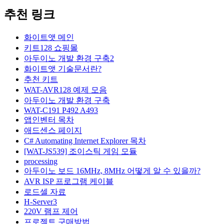
추천 링크
화이트앳 메인
키트128 쇼핑몰
아두이노 개발 환경 구축2
화이트앳 기술문서란?
추천 키트
WAT-AVR128 예제 모음
아두이노 개발 환경 구축
WAT-C191 P492 A493
앱인벤터 목차
애드센스 페이지
C# Automating Internet Explorer 목차
[WAT-JS539] 조이스틱 게임 모듈
processing
아두이노 보드 16MHz, 8MHz 어떻게 알 수 있을까?
AVR ISP 프로그램 케이블
로드셀 자료
H-Server3
220V 램프 제어
프로젝트 구매방법