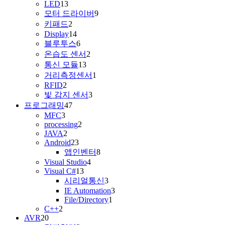
LED
13
모터 드라이버
9
키패드
2
Display
14
블루투스
6
온습도 센서
2
통신 모듈
13
거리측정센서
1
RFID
2
빛 감지 센서
3
프로그래밍
47
MFC
3
processing
2
JAVA
2
Android
23
앱인벤터
8
Visual Studio
4
Visual C#
13
시리얼통신
3
IE Automation
3
File/Directory
1
C++
2
AVR
20