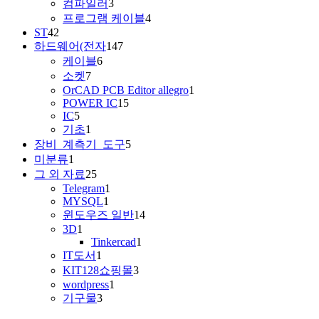
컴파일러
3
프로그램 케이블
4
ST
42
하드웨어(전자
147
케이블
6
소켓
7
OrCAD PCB Editor allegro
1
POWER IC
15
IC
5
기초
1
장비_계측기_도구
5
미분류
1
그 외 자료
25
Telegram
1
MYSQL
1
윈도우즈 일반
14
3D
1
Tinkercad
1
IT도서
1
KIT128쇼핑몰
3
wordpress
1
기구물
3