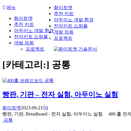
콘
메뉴
화이트앳
텐
추천 키트
화이트앳
츠
아두이노 개발 환경
추천 키트
로
전자키트 쇼핑몰
아두이노 개발 환경
바
개발 의뢰
전자키트 쇼핑몰
로
프로젝트
개발 의뢰
가
프로젝트
기
[카테고리:]
공통
공통
빵판, 기판 – 전자 실험, 아두이노 실험
화이트앳
2023-09-21
0
빵판, 기판, Breadboard - 전자 실험, 아두이노 실험 400 홀
공통