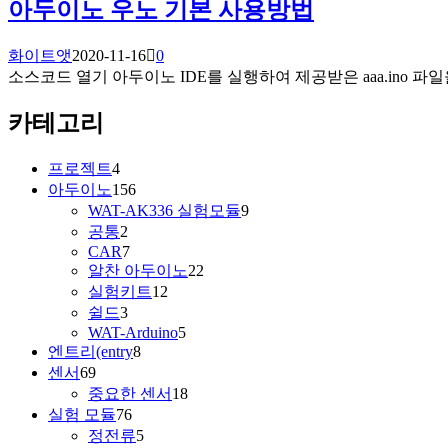
아두이노 우노 기본 사용방법
화이트앳
2020-11-16
0
소스코드 열기 아두이노 IDE를 실행하여 제공받은 aaa.ino 파일을 O
카테고리
프로젝트
4
아두이노
156
WAT-AK336 실험모듈
9
공통
2
CAR
7
알찬 아두이노
22
실험키트
12
쉴드
3
WAT-Arduino
5
엔트리(entry
8
센서
69
중요한 센서
18
실험 모듈
76
정전류
5